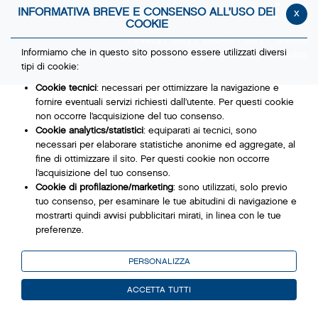
INFORMATIVA BREVE E CONSENSO ALL’USO DEI
x
COOKIE
Privacy Policy
Cookie Policy
Credits
Informiamo che in questo sito possono essere utilizzati diversi
Informativa a clienti e fornitori
Dichiarazione di accessibilità
tipi di cookie:
Cookie tecnici
: necessari per ottimizzare la navigazione e
fornire eventuali servizi richiesti dall’utente. Per questi cookie
non occorre l’acquisizione del tuo consenso.
Cookie analytics/statistici
: equiparati ai tecnici, sono
necessari per elaborare statistiche anonime ed aggregate, al
fine di ottimizzare il sito. Per questi cookie non occorre
l’acquisizione del tuo consenso.
Cookie di profilazione/marketing
: sono utilizzati, solo previo
tuo consenso, per esaminare le tue abitudini di navigazione e
mostrarti quindi avvisi pubblicitari mirati, in linea con le tue
preferenze.
Ti chiediamo di effettuare le tue scelte sull’utilizzo dei cookie di
PERSONALIZZA
profilazione, selezionando uno dei bottoni sotto riportati. Puoi
avere maggiori dettagli visionando
l’Informativa estesa cookie
.
ACCETTA TUTTI
La chiusura del presente banner comporterà il permanere dei
soli cookie tecnici ed analytics, per i quali non occorre il tuo