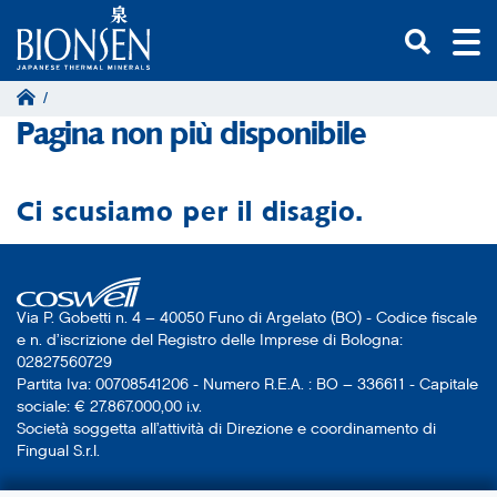
/
Pagina non più disponibile
Ci scusiamo per il disagio.
Via P. Gobetti n. 4 – 40050 Funo di Argelato (BO) - Codice fiscale
e n. d’iscrizione del Registro delle Imprese di Bologna:
02827560729
Partita Iva: 00708541206 - Numero R.E.A. : BO – 336611 - Capitale
sociale: € 27.867.000,00 i.v.
Società soggetta all’attività di Direzione e coordinamento di
Fingual S.r.l.