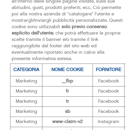
all'interno delle singole pagine visitate, sulle sue
abitudini, gusti, prodotti preferiti, ecc. Ciò permette
poi alla nostra azienda di "catalogare" l'utente e
mostrargli/inviargli pubblicità personalizzate. Questi
cookie sono utilizzabili
solo previo consenso
esplicito dell'utente
, che potrà effettuare le proprie
scelte tramite il banner e/o tramite il link
raggiungibile dal footer del sito web ed
eventualmente riportato anche in calce alla
presente informativa estesa.
CATEGORIA
NOME COOKIE
FORNITORE
T
Marketing
_fbp
Facebook
H
Marketing
fr
Facebook
H
Marketing
tr
Facebook
P
Marketing
sb
Facebook
P
Marketing
www-claim-v2
Instagram
H