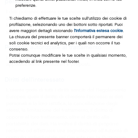
personali
preferenze.
I dati potranno essere comunicati a terzi solo per
assolvere ad obblighi di legge, nonché per soddisfare
Ti chiediamo di effettuare le tue scelte sull’utilizzo dei cookie di
profilazione, selezionando uno dei bottoni sotto riportati. Puoi
le scelte e/o eventuali richieste dell'utente. I dati non
avere maggiori dettagli visionando
l’Informativa estesa cookie
.
saranno in nessun caso diffusi.
La chiusura del presente banner comporterà il permanere dei
soli cookie tecnici ed analytics, per i quali non occorre il tuo
Persone autorizzate al trattamento
consenso.
Potrai comunque modificare le tue scelte in qualsiasi momento,
I dati saranno trattati esclusivamente da addetti
accedendo al link presente nel footer.
appositamente autorizzati e preposti.
Diritti dell'interessato
L'utente gode di tutti i diritti sanciti dal Regolamento
Europeo, quali il diritto di chiedere l'accesso ai dati
personali e la loro rettifica, la cancellazione degli
stessi, la limitazione del trattamento, il diritto di
opporsi al loro trattamento, oltre al diritto alla
portabilità dei dati. Ha inoltre il diritto di proporre
reclamo od effettuare una segnalazione all'Autorità di
controllo, individuabile nel Garante per la Protezione