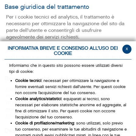
Base giuridica del trattamento
Per i cookie tecnici ed analytics, il trattamento è
necessario per ottimizzare la navigazione del sito da
parte dell'utente e consentirgli di usufruire
agevolmente dei servizi richiesti.
Per i cookie di profilazione, la base giuridica è il
INFORMATIVA BREVE E CONSENSO ALL’USO DEI
x
consenso facoltativamente prestato dall'utente
, che
COOKIE
può essere revocato integralmente e/o modificato in
qualsiasi momento.
Informiamo che in questo sito possono essere utilizzati diversi
tipi di cookie:
Revoca o modifica del consenso
Cookie tecnici
: necessari per ottimizzare la navigazione e
fornire eventuali servizi richiesti dall’utente. Per questi cookie
L'utente potrà in ogni momento revocare e/o
non occorre l’acquisizione del tuo consenso.
modificare le proprie scelte accedendo al link
Cookie analytics/statistici
: equiparati ai tecnici, sono
raggiungibile dal footer del sito web, nonché
necessari per elaborare statistiche anonime ed aggregate, al
eventualmente riportato in calce alla presente
fine di ottimizzare il sito. Per questi cookie non occorre
informativa estesa.
l’acquisizione del tuo consenso.
Cookie di profilazione/marketing
: sono utilizzati, solo previo
tuo consenso, per esaminare le tue abitudini di navigazione e
Destinatari o categorie di destinatari dei dati
mostrarti quindi avvisi pubblicitari mirati, in linea con le tue