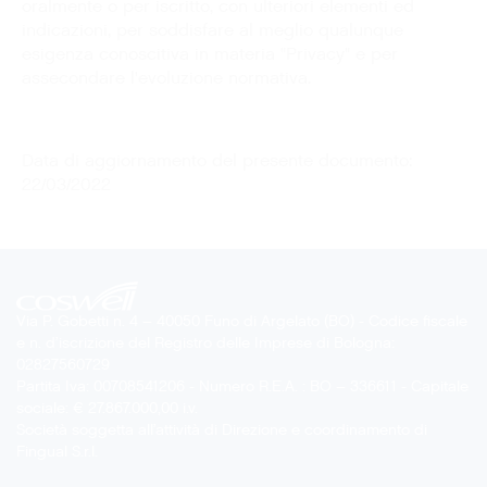
oralmente o per iscritto, con ulteriori elementi ed
indicazioni, per soddisfare al meglio qualunque
esigenza conoscitiva in materia "Privacy" e per
assecondare l'evoluzione normativa.
Data di aggiornamento del presente documento:
22/03/2022
Via P. Gobetti n. 4 – 40050 Funo di Argelato (BO) - Codice fiscale
e n. d’iscrizione del Registro delle Imprese di Bologna:
02827560729
Partita Iva: 00708541206 - Numero R.E.A. : BO – 336611 - Capitale
sociale: € 27.867.000,00 i.v.
Società soggetta all’attività di Direzione e coordinamento di
Fingual S.r.l.