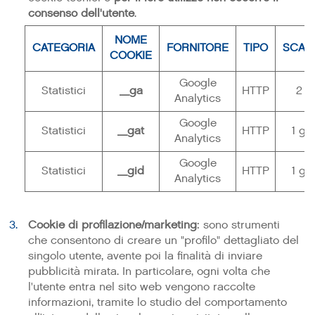
consenso dell'utente
.
NOME
CATEGORIA
FORNITORE
TIPO
SCAD
COOKIE
Google
Statistici
_ga
HTTP
2 a
Analytics
Google
Statistici
_gat
HTTP
1 gi
Analytics
Google
Statistici
_gid
HTTP
1 gi
Analytics
Cookie di profilazione/marketing
: sono strumenti
che consentono di creare un "profilo" dettagliato del
singolo utente, avente poi la finalità di inviare
pubblicità mirata. In particolare, ogni volta che
l'utente entra nel sito web vengono raccolte
informazioni, tramite lo studio del comportamento