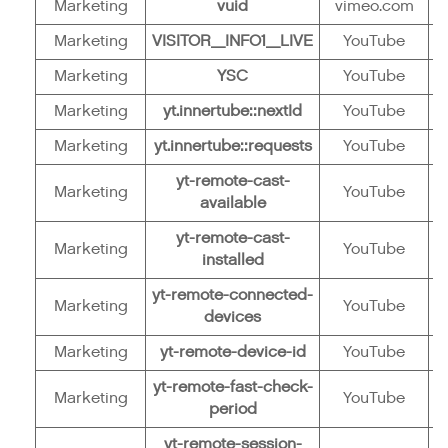
Marketing
vuid
vimeo.com
H
Marketing
VISITOR_INFO1_LIVE
YouTube
H
Marketing
YSC
YouTube
H
Marketing
yt.innertube::nextId
YouTube
H
Marketing
yt.innertube::requests
YouTube
H
yt-remote-cast-
Marketing
YouTube
H
available
yt-remote-cast-
Marketing
YouTube
H
installed
yt-remote-connected-
Marketing
YouTube
H
devices
Marketing
yt-remote-device-id
YouTube
H
yt-remote-fast-check-
Marketing
YouTube
H
period
yt-remote-session-