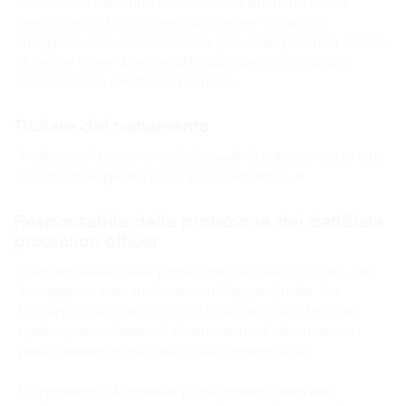
dopodiché verranno cancellati od anonimizzati, a
meno che la loro conservazione per un tempo
maggiore non sia necessaria per ottemperare a norme
di legge o per dare seguito ad ispezioni, indagini,
contenziosi o per finalità similari.
Titolare del trattamento
Titolare del trattamento è Coswell S.p.A., con sede sita
in Funo di Argelato (BO), Via P. Gobetti n. 4.
Responsabile della protezione dei dati/Data
protection officer
Il responsabile della protezione dei dati è il dott. Juri
Torreggiani, con studio sito in Reggio Emilia, Via
Piccard n. 16/G, tel. 0522/30.11.69, fax 0522/38.79.96:
qualunque richiesta di chiarimenti od informazioni
potrà essere indirizzata a tale responsabile.
La presente informativa potrà essere integrata,