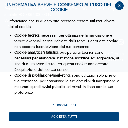
02827560729
INFORMATIVA BREVE E CONSENSO ALL’USO DEI
x
Partita Iva: 00708541206 - Numero R.E.A. : BO – 336611 - Capitale
COOKIE
sociale: € 27.867.000,00 i.v.
Società soggetta all’attività di Direzione e coordinamento di
Informiamo che in questo sito possono essere utilizzati diversi
Fingual S.r.l.
tipi di cookie:
Cookie tecnici
: necessari per ottimizzare la navigazione e
fornire eventuali servizi richiesti dall’utente. Per questi cookie
non occorre l’acquisizione del tuo consenso.
Cookie analytics/statistici
: equiparati ai tecnici, sono
Privacy Policy
Cookie Policy
Credits
necessari per elaborare statistiche anonime ed aggregate, al
Informativa a clienti e fornitori
Dichiarazione di accessibilità
fine di ottimizzare il sito. Per questi cookie non occorre
l’acquisizione del tuo consenso.
Cookie di profilazione/marketing
: sono utilizzati, solo previo
tuo consenso, per esaminare le tue abitudini di navigazione e
mostrarti quindi avvisi pubblicitari mirati, in linea con le tue
preferenze.
Ti chiediamo di effettuare le tue scelte sull’utilizzo dei cookie di
PERSONALIZZA
profilazione, selezionando uno dei bottoni sotto riportati. Puoi
avere maggiori dettagli visionando
l’Informativa estesa cookie
.
ACCETTA TUTTI
La chiusura del presente banner comporterà il permanere dei
soli cookie tecnici ed analytics, per i quali non occorre il tuo