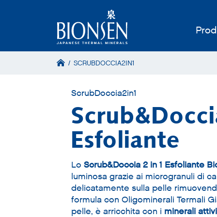
Prod
/
SCRUBDOCCIA2IN1
ScrubDoccia2in1
Scrub&Doccia
Esfoliante
Lo
Scrub&Doccia 2 in 1 Esfoliante B
luminosa grazie ai microgranuli di 
delicatamente sulla pelle rimuovendo
formula con Oligominerali Termali Gi
pelle, è arricchita con i
minerali attivi