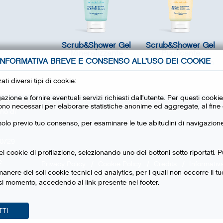
Scrub&Shower Gel
Scrub&Shower Gel
Mineralizzante
Purificante
INFORMATIVA BREVE E CONSENSO ALL’USO DEI COOKIE
Minerali Attivi
Radice di Zenzero
i diversi tipi di cookie:
gazione e fornire eventuali servizi richiesti dall’utente. Per questi cook
 sono necessari per elaborare statistiche anonime ed aggregate, al fine d
uno di
 e n.
, solo previo tuo consenso, per esaminare le tue abitudini di navigazione 
60729
umero
 dei cookie di profilazione, selezionando uno dei bottoni sotto riportati
e
Privacy Policy
Cookie Policy
Credits
Informativa
nere dei soli cookie tecnici ed analytics, per i quali non occorre il t
si momento, accedendo al link presente nel footer.
TTI