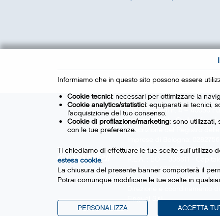
Informiamo che in questo sito possono essere utilizzat
Cookie tecnici
: necessari per ottimizzare la navi
Cookie analytics/statistici
: equiparati ai tecnici,
Via P. Gobetti n. 4 – 40050 F
l’acquisizione del tuo consenso.
Argelato (BO) - Codice fiscale
Cookie di profilazione/marketing
: sono utilizzati
con le tue preferenze.
d’iscrizione del Registro delle
Imprese di Bologna: 028275
Partita Iva: 00708541206 - N
Ti chiediamo di effettuare le tue scelte sull’utilizzo
R.E.A. : BO – 336611 - Capital
estesa cookie
.
sociale: € 27.867.000,00 i.v.
La chiusura del presente banner comporterà il perma
Società soggetta all’attività di
Potrai comunque modificare le tue scelte in qualsia
Direzione e coordinamento di
Fingual S.r.l.
PERSONALIZZA
ACCETTA TU