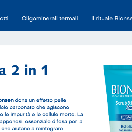
otti
Oligominerali termali
Il rituale Bions
 2 in 1
ionsen
dona un effetto pelle
calcio carbonato che agiscono
 le impurità e le cellule morte. La
apponesi, essenziale difesa per la
che aiutano a reintegrare